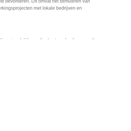
e bevorderen. Dit omvat het stimuleren van
rkingsprojecten met lokale bedrijven en
euvriendelijke methodes te gebruiken, wordt
banen door de aanleg van hergebruikbare
rijke methode is het afbreken met mechanische
traditionele methodes.
aakt het mogelijk om materialen zoals hout,
olume.