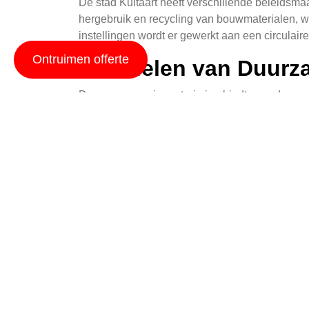
De stad Kuitaart heeft verschillende beleidsm
hergebruik en recycling van bouwmaterialen, w
instellingen wordt er gewerkt aan een circula
Ontruimen offerte
Voordelen van Duurz
Duurzame woningontruiming biedt meerdere voo
de emissie van broeikasgassen gereduceerd en
materialen.
Technieken voor Mili
Er zijn verschillende technieken die bij duur
en hydraulische apparatuur, wat minder schade
Deconstructie
Deconstructie betrekt het selectief demonteren
metalen en glas te hergebruiken of te recycler
Educatie en Bewustzi