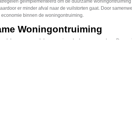
aatregelen geïmplementeerd om de duurzame woningontruiming t
aardoor er minder afval naar de vuilstorten gaat. Door samenwe
ire economie binnen de woningontruiming.
ame Woningontruiming
rdelen voor zowel de omgeving als de gemeenschap. Door mili
 de energieverbruik verminderd. Daarnaast creëert het lokale 
euvriendelijk Ontruimen
zame woningontruiming worden toegepast in Kuitaart. Een belang
 aan de omgeving veroorzaakt en sneller kan plaatsvinden dan 
 van een gebouw in plaats van het volledig slopen. Dit proces m
en, wat bijdraagt aan de duurzaamheid en vermindert het afvalv
jnsverkleining